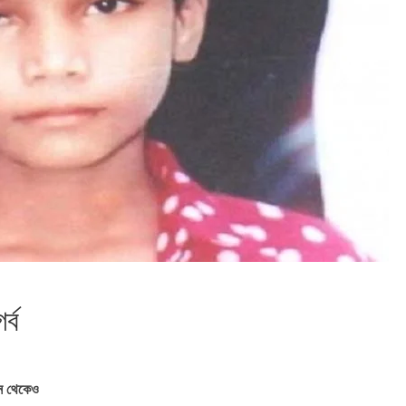
্ব
ান থেকেও