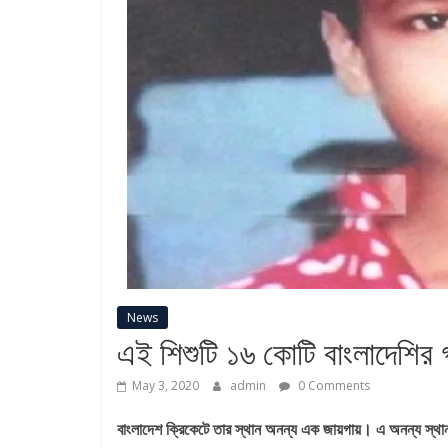
i
S
a
m
a
j
News
M
এই শিশুটি ১৬ কোটি বাংলাদেশির গর
o
r
May 3, 2020
admin
0 Comments
e
বাংলাদেশ ক্রিকেটে তার স্থান অনন্য এক জায়গায়। এ অনন্য স্থ
I