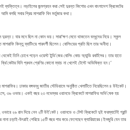
নই ব্যক্তিত্ব। নড়াইলের জন্মগ্রহন করা সেই দুরন্ত কিশোর এখন বাংলাদেশ ক্রিকেটের
আমি বলছি সবার প্রিয় মাশরাফি বিন মর্তুজার কথা।
 দুরন্ত। যার মনে ছিল না কোন ভয়। সারা’ক্ষণ মেতে থাকতেন বন্ধুদের নিয়ে। স্কুল
 মাশরাফি কিন্তু ব্যাটিংয়ে পারদর্শী ছিলেন। বোলিংয়ের প্রতি ছিল তার অনীহা।
েকেই তিনি চোখে পড়েন ওয়েস্ট ইন্ডি’জের বোলিং কোচ অ্যান্ডি রবার্টসের। তার হাতে
ক্রি’কেটার যিনি প্রথম শ্রেণির কোনো ম্যাচ না খেলেই টেস্টে অভিষিক্ত হন।’
 মাশরাফির। ঢাকার বঙ্গবন্ধু জাতীয় স্টেডিয়ামে অনুষ্ঠিত খেলাটিতে নিয়েছিলেন ৪ উইকেট।
ইনিংসে, ৩৬ ওভার। একই বছর ২৩ নভেম্বর ওয়ানডে ক্রিকেটে মাশরাফির অভি’ষেক হয়
 ওভারে ২৬ রান দিয়ে নেন ২টি উই’কেট। ওয়ানডে ও টেস্ট ক্রিকেটে দুই ফরম্যাটেই গ্রান্ট
রপর নানা চড়াই-উৎরাই পেরিয়ে ১৫টি বছর পার করে ফেলেছেন ক্যারিয়ারের।ইনজুরি যেন তার