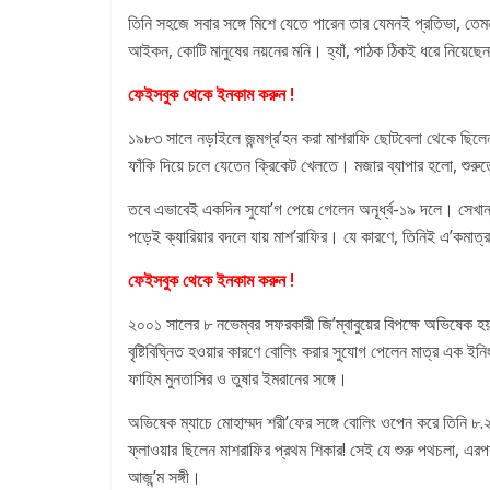
n
তিনি সহজে সবার সঙ্গে মিশে যেতে পারেন তার যেমনই প্রতিভা, তেম
f
আইকন, কোটি মানুষের নয়নের মনি। হ্যাঁ, পাঠক ঠিকই ধরে নিয়েছেন 
o
r
ফেইসবুক থেকে ইনকাম করুন !
m
১৯৮৩ সালে নড়াইলে জন্মগ্র’হন করা মাশরাফি ছোটবেলা থেকে ছিলেন
a
ফাঁকি দিয়ে চলে যেতেন ক্রিকেট খেলতে। মজার ব্যাপার হলো, শুরুতে
t
i
তবে এভাবেই একদিন সুযো’গ পেয়ে গেলেন অনূর্ধ্ব-১৯ দলে। সেখান থ
o
পড়েই ক্যারিয়ার বদলে যায় মাশ’রাফির। যে কারণে, তিনিই এ’কমাত্র 
n
ফেইসবুক থেকে ইনকাম করুন !
২০০১ সালের ৮ নভেম্বর সফরকারী জি’ম্বাবুয়ের বিপক্ষে অভিষেক হয়
বৃষ্টিবিঘ্নিত হওয়ার কারণে বোলিং করার সুযোগ পেলেন মাত্র এক 
ফাহিম মুনতাসির ও তুষার ইমরানের সঙ্গে।
অভিষেক ম্যাচে মোহাম্মদ শরী’ফের সঙ্গে বোলিং ওপেন করে তিনি ৮.২
ফ্লাওয়ার ছিলেন মাশরাফির প্রথম শিকার! সেই যে শুরু পথচলা, এ
আজ’ন্ম সঙ্গী।