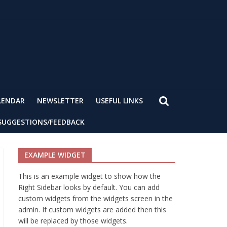
LENDAR
NEWSLETTER
USEFUL LINKS
SUGGESTIONS/FEEDBACK
EXAMPLE WIDGET
This is an example widget to show how the
Right Sidebar looks by default. You can add
custom widgets from the widgets screen in the
admin. If custom widgets are added then this
will be replaced by those widgets.