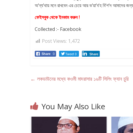
অ’ন্য’থায় মনে রাখবেন এর চেয়ে আর ভ’য়া’ব’হ বি’প’দ আমাদের জন্
ফেইসবুক থেকে ইনকাম করুন !
Collected :- Facebook
Post Views:
1,472
Tweet 0
Share
0
Share
←
লকডাউনের মধ্যে কওমী মাদরাসার ১৬টি সিলিং ফ্যান চুরি
You May Also Like