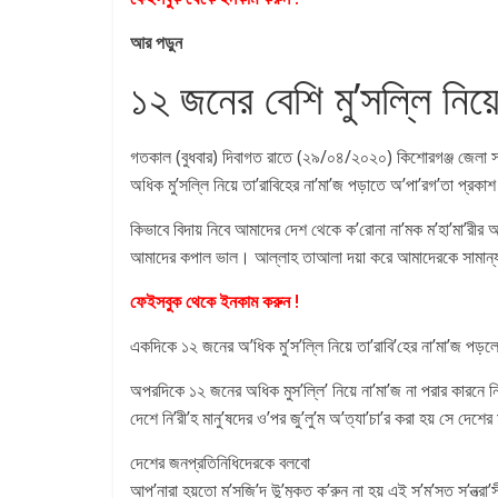
আর পড়ুন
১২ জনের বেশি মু’সল্লি নিয়ে
গতকাল (বুধবার) দিবাগত রাতে (২৯/০৪/২০২০) কিশোরগঞ্জ জেলা 
অধিক মু’সল্লি নিয়ে তা’রাবিহের না’মা’জ পড়াতে অ’পা’রগ’তা প্রকাশ 
কিভাবে বিদায় নিবে আমাদের দেশ থেকে ক’রোনা না’মক ম’হা’মা’রীর 
আমাদের কপাল ভাল‌। আল্লাহ তাআলা দয়া করে আমাদেরকে সামান্য
ফেইসবুক থেকে ইনকাম করুন !
একদিকে ১২ জনের অ’ধিক মু’স’ল্লি নিয়ে তা’রাবি’হের না’মা’জ পড়লে
অপরদিকে ১২ জনের অধিক মুস’ল্লি’ নিয়ে না’মা’জ না পরার কারনে নি’রী’
দেশে নি’রী’হ মানু’ষদের ও’পর জু’লু’ম অ’ত্যা’চা’র করা হয় সে দেশের
দেশের জনপ্রতিনিধিদেরকে বলবো
আপ’নারা হয়তো ম’সজি’দ উ’ন্মুক্ত ক’রুন না হয় এই স’ম’স্ত স’ন্ত্রা’সী