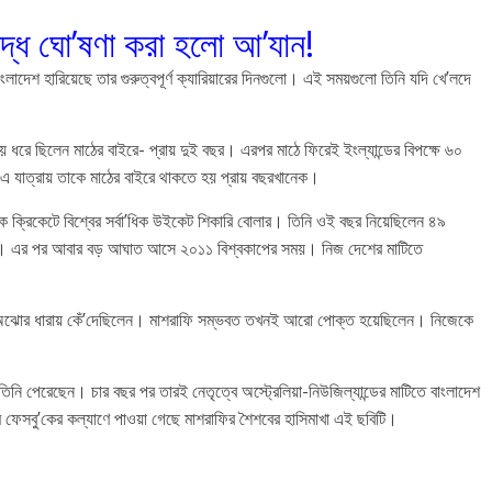
িদ্ধ ঘো’ষণা করা হলো আ’যান!
ংলাদেশ হারিয়েছে তার গুরুত্বপূর্ণ ক্যারিয়ারের দিনগুলো। এই সময়গুলো তিনি যদি খে’লদে
ময় ধরে ছিলেন মাঠের বাইরে- প্রায় দুই বছর। এরপর মাঠে ফিরেই ইংল্যান্ডের বিপক্ষে ৬০
 যাত্রায় তাকে মাঠের বাইরে থাকতে হয় প্রায় বছরখানেক।
িক ক্রিকেটে বিশ্বের সর্বা’ধিক উইকেট শিকারি বোলার। তিনি ওই বছর নিয়েছিলেন ৪৯
 দেয়। এর পর আবার বড় আঘাত আসে ২০১১ বিশ্বকাপের সময়। নিজ দেশের মাটিতে
ঠে অঝোর ধারায় কেঁ’দেছিলেন। মাশরাফি সম্ভবত তখনই আরো পোক্ত হয়েছিলেন। নিজেকে
িনি পেরেছেন। চার বছর পর তারই নেতৃত্বে অস্ট্রেলিয়া-নিউজিল্যান্ডের মাটিতে বাংলাদেশ
যম ফেসবু’কের কল্যাণে পাওয়া গেছে মাশরাফির শৈশবের হাসিমাখা এই ছবিটি।