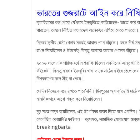
ভারতের গুজরাটে আ’ইন করে নি’ষ
ক্যারিয়ারের শুরু থেকে যে’ভাবে ইনজুরিতে কাটিয়েছেন- তাতে করে বা
পারতেন, তাহলে নিশ্চিত বাংলাদেশ অনেকদুর এগিয়ে যেতে পারতো।
নিজের তৃতীয় টেস্ট খেলার সময়ই আঘাত পা’ন হাঁটুতে। ফলে দীর্ঘ স
রা’নে নিয়েছিলেন ৪ উইকেট; কিন্তু আবারো আঘাত পেলেন হাঁটুতে। এ
২০০৬ সালে এক পঞ্জিকাবর্ষে মাশরা’ফি ছিলেন একদিনের আন্তর্জা’ত
উইকেট। কিন্তু বারবার ইনজুরির থাবা তাকে মাঠের বাইরে ঠেলে
বিশ্বকাপের দলে ঠাঁই না পেয়ে।
সেদিন নিজেকে ধরে রাখতে পারে’ননি। মিরপুরের অ্যাকা’ডেমি মা
মানসিকভাবে আরো শক্ত করে নিয়েছিলেন।
দৃঢ় সংকল্পবদ্ধ হয়েছিলেন, এই উপে’ক্ষার জবাব দিতে হবে একদিন। ত
খেলে’ছিল কোয়ার্টা’র ফাইনাল। প্রসঙ্গত, সামাজিক যোগাযোগ মাধ্
breakingbarta
ফেইসবুক থেকে ইনকাম করুন !