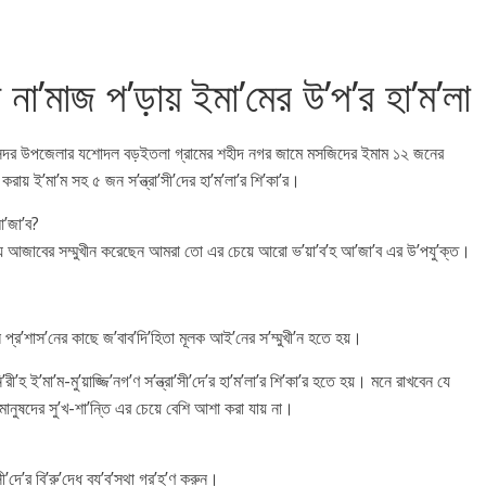
 না’মাজ প’ড়ায় ইমা’মের উ’প’র হা’ম’লা
সদর উপজেলার যশোদল বড়ইতলা গ্রামের শহীদ নগর জামে মসজিদের ইমাম ১২ জনের
করায় ই’মা’ম সহ ৫ জন স’ন্ত্রা’সী’দের হা’ম’লা’র শি’কা’র।
আ’জা’ব?
 আজাবের সম্মুখীন করেছেন আমরা তো এর চেয়ে আরো ভ’য়া’ব’হ আ’জা’ব এর উ’পযু’ক্ত।
 প্র’শাস’নের কাছে জ’বাব’দি’হিতা মূলক আই’নের স’ম্মুখী’ন হতে হয়।
হ ই’মা’ম-মু’য়াজ্জি’নগ’ণ স’ন্ত্রা’সী’দে’র হা’ম’লা’র শি’কা’র হতে হয়। মনে রাখবেন যে
 মানুষদের সু’খ-শা’ন্তি এর চেয়ে বেশি আশা করা যায় না।
’দে’র বি’রু’দ্ধে ব্য’ব’স্থা গ্র’হ’ণ করুন।