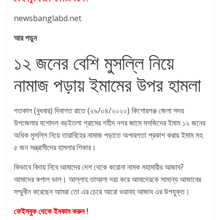
newsbanglabd.net
আর পড়ুন
১২ জনের বেশি মুসল্লি নিয়ে
নামাজ পড়ায় ইমামের উপর হামলা
গতকাল (বুধবার) দিবাগত রাতে (২৯/০৪/২০২০) কিশোরগঞ্জ জেলা সদর
উপজেলার যশোদল বড়ইতলা গ্রামের শহীদ নগর জামে মসজিদের ইমাম ১২ জনের
অধিক মুসল্লি নিয়ে তারাবিহের নামাজ পড়াতে অপারগতা প্রকাশ করায় ইমাম সহ
৫ জন সন্ত্রাসীদের হামলার শিকার।
কিভাবে বিদায় নিবে আমাদের দেশ থেকে করোনা নামক মহামারীর আজাব?
আমাদের কপাল ভাল‌। আল্লাহ তাআলা দয়া করে আমাদেরকে সামান্য আজাবের
সম্মুখীন করেছেন আমরা তো এর চেয়ে আরো ভয়াবহ আজাব এর উপযুক্ত।
ফেইসবুক থেকে ইনকাম করুন !