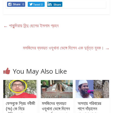
Tweet 0
Share
0
Share
←
পাকুন্দিয়ায় হিন্দু ছেলের ইসলাম গ্রহন
মসজিদের ব্যবহৃত ওযুখানা ভেঙ্গে দিলেন এক দুর্বৃত্ত যুবক।
→
You May Also Like
ফেসবুকে প্রিয় নবীজী
মসজিদের ব্যবহৃত
অসহায় পরিবারের
(সঃ) কে নিয়ে
ওযুখানা ভেঙ্গে দিলেন
পাশে দাঁড়ালেন