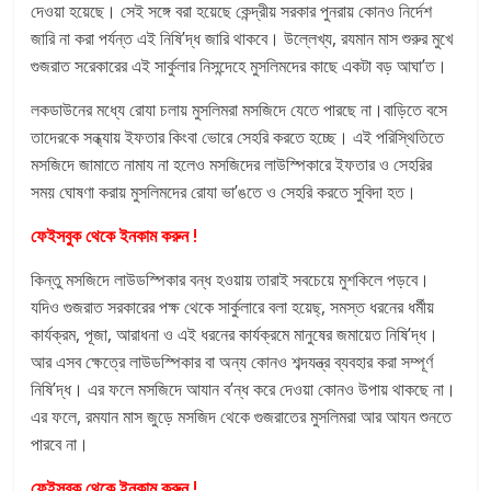
দেওয়া হয়েছে। সেই সঙ্গে বরা হয়েছে কেন্দ্রীয় সরকার পুনরায় কোনও নির্দেশ
o
জারি না করা পর্যন্ত এই নিষি’দ্ধ জারি থাকবে। উল্লেখ্য, রযমান মাস শুরুর মুখে
r
গুজরাত সরেকারের এই সার্কুলার নিসন্দেহে মুসলিমদের কাছে একটা বড় আঘা’ত।
e
I
লকডাউনের মধ্যে রোযা চলায় মুসলিমরা মসজিদে যেতে পারছে না।বাড়িতে বসে
n
তাদেরকে সন্ধ্যায় ইফতার কিংবা ভোরে সেহরি করতে হচ্ছে। এই পরিস্থিতিতে
f
মসজিদে জামাতে নামায না হলেও মসজিদের লাউস্পিকারে ইফতার ও সেহরির
o
সময় ঘোষণা করায় মুসলিমদের রোযা ভা’ঙতে ও সেহরি করতে সুবিদা হত।
r
m
ফেইসবুক থেকে ইনকাম করুন !
a
কিন্তু মসজিদে লাউডস্পিকার বন্ধ হওয়ায় তারাই সবচেয়ে মুশকিলে পড়বে।
t
যদিও গুজরাত সরকারের পক্ষ থেকে সার্কুলারে বলা হয়েছ্, সমস্ত ধরনের ধর্মীয়
i
কার্যক্রম, পূজা, আরাধনা ও এই ধরনের কার্যক্রমে মানুষের জমায়েত নিষি’দ্ধ।
o
আর এসব ক্ষেত্রে লাউডস্পিকার বা অন্য কোনও শব্দযন্ত্র ব্যবহার করা সম্পূর্ণ
n
নিষি’দ্ধ। এর ফলে মসজিদে আযান ব’ন্ধ করে দেওয়া কোনও উপায় থাকছে না।
এর ফলে, রমযান মাস জুড়ে মসজিদ থেকে গুজরাতের মুসলিমরা আর আযন শুনতে
পারবে না।
ফেইসবুক থেকে ইনকাম করুন !