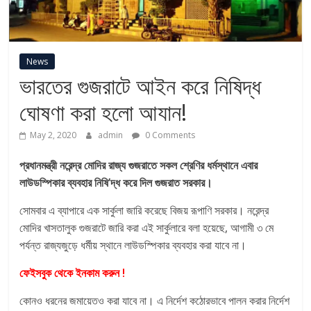
a
t
News
i
ভারতের গুজরাটে আইন করে নিষিদ্ধ
ঘোষণা করা হলো আযান!
S
May 2, 2020
admin
0 Comments
a
প্রধানমন্ত্রী নরেন্দ্র মোদির রাজ্য গুজরাতে সকল শ্রেণির ধর্মস্থানে এবার
লাউডস্পিকার ব্যবহার নিষি’দ্ধ করে দিল গুজরাত সরকার।
m
সোমবার এ ব্যাপারে এক সার্কুলা জারি করেছে বিজয় রূপাণি সরকার। নরেন্দ্র
a
মোদির খাসতালুক গুজরাটে জারি করা এই সার্কুলারে বলা হয়েছে, আগামী ৩ মে
পর্যন্ত রাজ্যজুড়ে ধর্মীয় স্থানে লাউডস্পিকার ব্যবহার করা যাবে না।
j
ফেইসবুক থেকে ইনকাম করুন !
কোনও ধরনের জমায়েতও করা যাবে না। এ নির্দেশ কঠোরভাবে পালন করার নির্দেশ
M